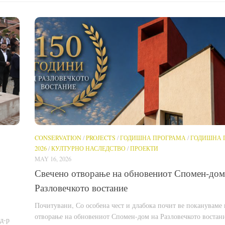
CONSERVATION
/
PROJECTS
/
ГОДИШНА ПРОГРАМА
/
ГОДИШНА 
2026
/
КУЛТУРНО НАСЛЕДСТВО
/
ПРОЕКТИ
MAY 16, 2026
Свечено отворање на обновениот Спомен-дом
Разловечкото востание
Почитувани, Со особена чест и длабока почит ве покануваме 
отворање на обновениот Спомен-дом на Разловечкото востани
д-р