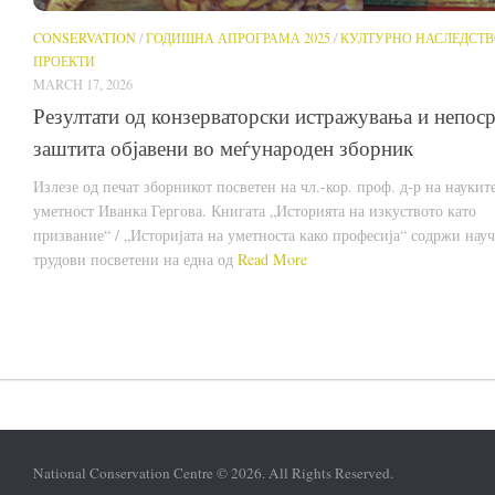
CONSERVATION
/
ГОДИШНА АПРОГРАМА 2025
/
КУЛТУРНО НАСЛЕДСТ
ПРОЕКТИ
MARCH 17, 2026
Резултати од конзерваторски истражувања и непос
заштита објавени во меѓународен зборник
Излезе од печат зборникот посветен на чл.-кор. проф. д-р на наукит
уметност Иванка Гергова. Книгата „Историята на изкуството като
призвание“ / „Историјата на уметноста како професија“ содржи нау
трудови посветени на една од
Read More
National Conservation Centre © 2026. All Rights Reserved.