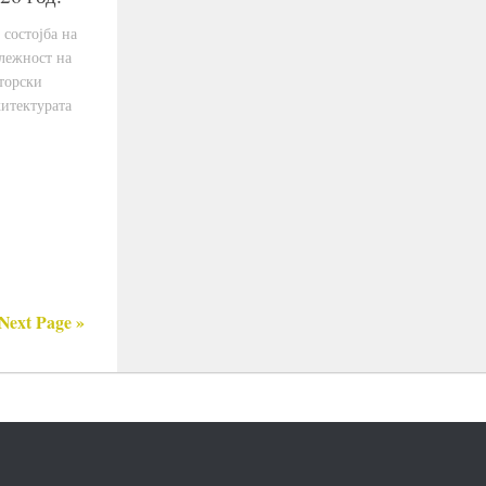
 состојба на
длежност на
торски
хитектурата
Next Page »