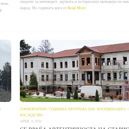
сведочи за непокорот, жртвата и историската меморија на ма
тков,
народ. Во годината кога се
Read More
ар
/
CONSERVATION
/
ГОДИШНА ПРОГРАМА 2026
/
КООРДИНАЦИЈА
/
НАСЛЕДСТВО
APRIL 4, 2026