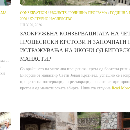
АМА
CONSERVATION
/
PROJECTS
/
ГОДИШНА ПРОГРАМА
/
ГОДИШНА 
2026
/
КУЛТУРНО НАСЛЕДСТВО
JULY 20, 2026
ЗАОКРУЖЕНА КОНЗЕРВАЦИЈАТА НА ЧЕ
ПРОЦЕСИСКИ КРСТОВИ И ЗАПОЧНАТИ 
О
ИСТРАЖУВАЊА НА ИКОНИ ОД БИГОРС
МАНАСТИР
ма за
а
Со враќањето на уште два процесиски крста од богатата ризн
чки
Бигорскиот манастир Свети Јован Крстител, успешно се заок
процесот на конзервација и реставрација на сите четири про
крстови од манастирската збирка. Нивната стручна
Read More