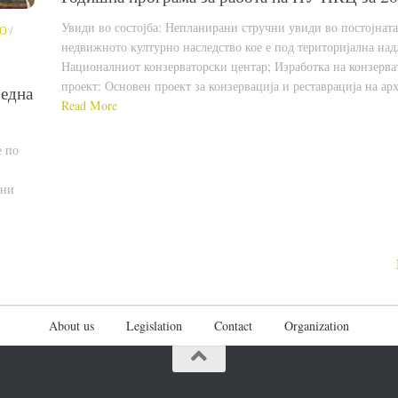
Увиди во состојба: Непланирани стручни увиди во постојната
ВО
/
недвижното културно наследство кое е под територијална на
Националниот конзерваторски центар; Изработка на конзерва
проект: Основен проект за конзервација и реставрација на ар
редна
Read More
е по
чни
About us
Legislation
Contact
Organization