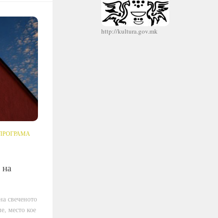
http://kultura.gov.mk
ПРОГРАМА
 на
на свеченото
е, место кое