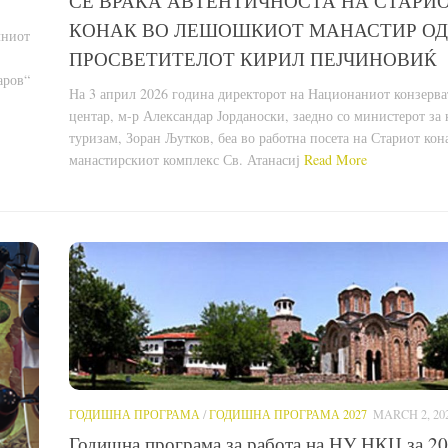
СЕ ВРАЌА АВТЕНТИЧНОСТА НА СТАРИ
КОНАК ВО ЛЕШОШКИОТ МАНАСТИР ОД
лниот
ПРОСВЕТИТЕЛОТ КИРИЛ ПЕЈЧИНОВИЌ
аров“
На 3 април 2026 година директорот на Национаниот конзерв
центар, м-р Александар Јорданоски, заедно со министерот за 
туризам, Зоран Љутков, беа во работна посета на Стариот кон
манастирскиот комплекс Св. Атанасиј
Read More
ГОДИШНА ПРОГРАМА
/
ГОДИШНА ПРОГРАМА 2027
MARCH 2, 20
Годишна програма за работа на НУ НКЦ за 20