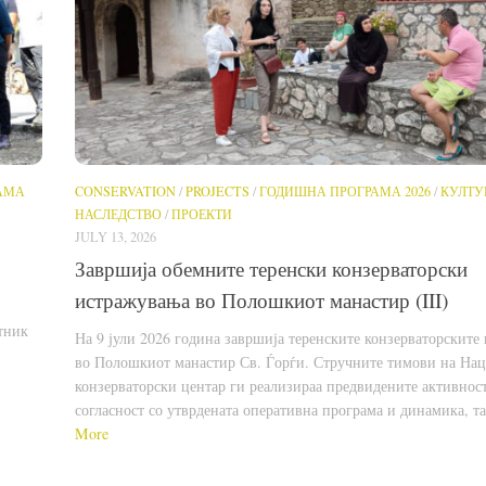
АМА
CONSERVATION
/
PROJECTS
/
ГОДИШНА ПРОГРАМА 2026
/
КУЛТУ
НАСЛЕДСТВО
/
ПРОЕКТИ
JULY 13, 2026
Завршија обемните теренски конзерваторски
истражувања во Полошкиот манастир (III)
тник
На 9 јули 2026 година завршија теренските конзерваторските
во Полошкиот манастир Св. Ѓорѓи. Стручните тимови на На
конзерваторски центар ги реализираа предвидените активнос
согласност со утврдената оперативна програма и динамика, т
More