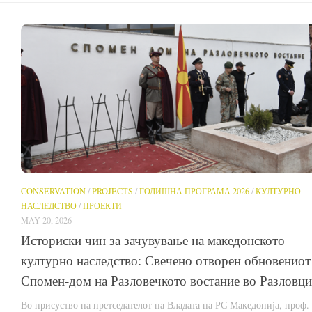
CONSERVATION
/
PROJECTS
/
ГОДИШНА ПРОГРАМА 2026
/
КУЛТУРНО
НАСЛЕДСТВО
/
ПРОЕКТИ
MAY 20, 2026
Историски чин за зачувување на македонското
културно наследство: Свечено отворен обновениот
Спомен-дом на Разловечкото востание во Разловци
Во присуство на претседателот на Владата на РС Македонија, проф. 