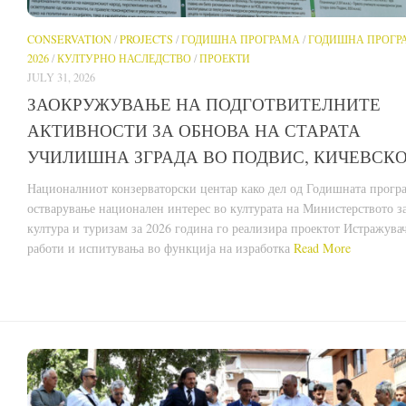
CONSERVATION
/
PROJECTS
/
ГОДИШНА ПРОГРАМА
/
ГОДИШНА ПРОГР
2026
/
КУЛТУРНО НАСЛЕДСТВО
/
ПРОЕКТИ
JULY 31, 2026
ЗАОКРУЖУВАЊЕ НА ПОДГОТВИТЕЛНИТЕ
АКТИВНОСТИ ЗА ОБНОВА НА СТАРАТА
УЧИЛИШНА ЗГРАДА ВО ПОДВИС, КИЧЕВСК
Националниот конзерваторски центар како дел од Годишната програ
остварување национален интерес во културата на Министерството з
култура и туризам за 2026 година го реализира проектот Истражува
работи и испитувања во функција на изработка
Read More