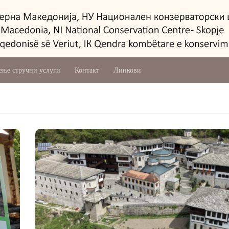
ење стручни услуги
Контакт
Линкови