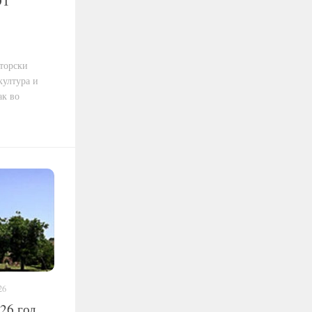
ОТ
аторски
култура и
ак во
26
26 год.