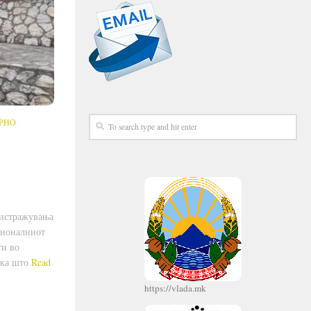
РНО
 истражувања
ционалниот
ти во
ака што
Read
https://vlada.mk