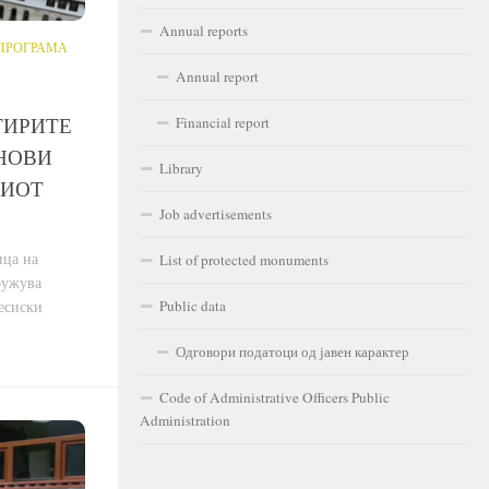
Annual reports
ПРОГРАМА
Annual report
ТИРИТЕ
Financial report
НОВИ
Library
КИОТ
Job advertisements
ица на
List of protected monuments
ружува
Public data
цесиски
Одговори податоци од јавен карактер
Code of Administrative Officers Public
Administration