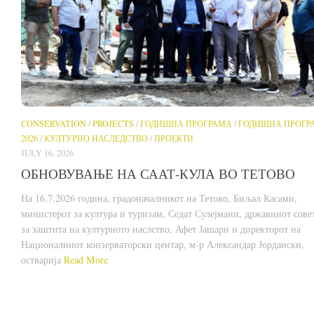
CONSERVATION
/
PROJECTS
/
ГОДИШНА ПРОГРАМА
/
ГОДИШНА ПРОГР
2026
/
КУЛТУРНО НАСЛЕДСТВО
/
ПРОЕКТИ
JULY 16, 2026
ОБНОВУВАЊЕ НА СААТ-КУЛА ВО ТЕТОВО
На 16.7.2026 година, градоначалникот на Тетово, Биљал Касами,
министерот за култура и туризам, Седат Сулејмани, државниот сове
за заштита на културното наслство, Афет Јашари и директорот на
Националниот конзерваторски центар, м-р Александар Јордански,
остварија
Read More