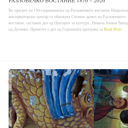
РАЗЛОВЕЧКО ВОСТАНИЕ 1876 – 2026
Во пресрет на 150-годишнината од Разловечкото востание Национа
конзерваторски центар го обновува Спомен-домот на Разловечкото
востание, составен дел од Центарот за култура „Никола Јонков Вапц
од Делчево. Проектот е дел од Годишната програма за
Read More