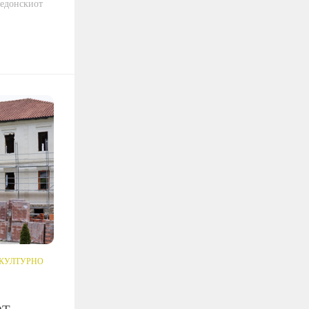
кедонскиот
КУЛТУРНО