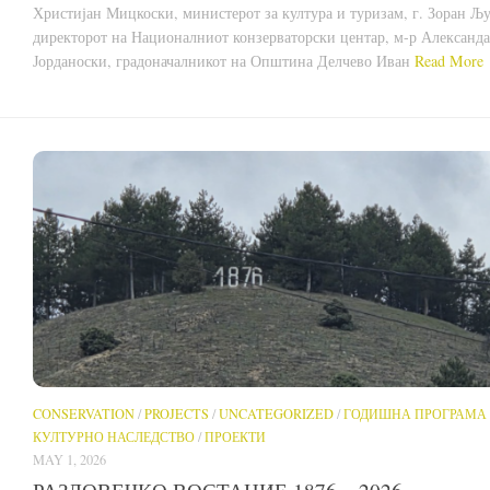
Христијан Мицкоски, министерот за култура и туризам, г. Зоран Љу
директорот на Националниот конзерваторски центар, м-р Александ
Јорданоски, градоначалникот на Општина Делчево Иван
Read More
CONSERVATION
/
PROJECTS
/
UNCATEGORIZED
/
ГОДИШНА ПРОГРАМА
КУЛТУРНО НАСЛЕДСТВО
/
ПРОЕКТИ
MAY 1, 2026