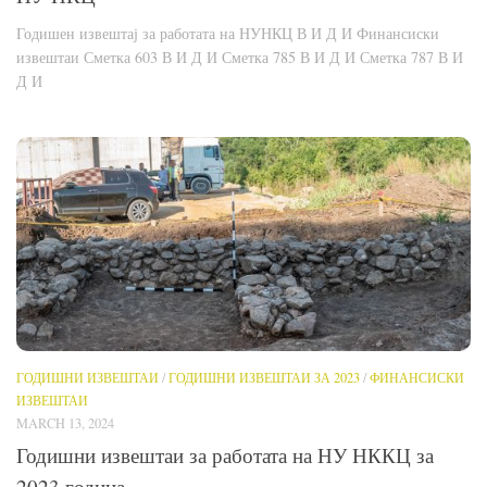
Годишен извештај за работата на НУНКЦ В И Д И Финансиски
извештаи Сметка 603 В И Д И Сметка 785 В И Д И Сметка 787 В И
Д И
ГОДИШНИ ИЗВЕШТАИ
/
ГОДИШНИ ИЗВЕШТАИ ЗА 2023
/
ФИНАНСИСКИ
ИЗВЕШТАИ
MARCH 13, 2024
Годишни извештаи за работата на НУ НККЦ за
2023 година