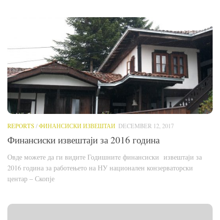
REPORTS
/
ФИНАНСИСКИ ИЗВЕШТАИ
DECEMBER 12, 2017
Финансиски извештаји за 2016 година
Овде можете да ги видите Годишнитe финансиски извештаји за
2016 година за работењето на НУ национален конзерваторски
центар – Скопје