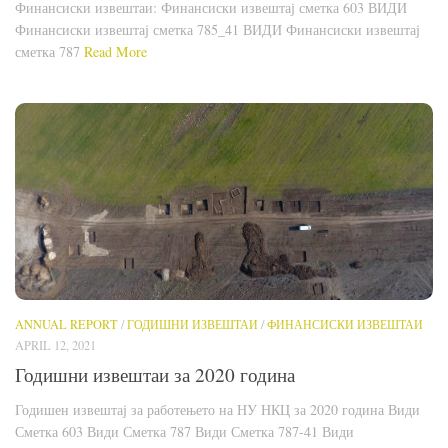
Финансиски извештаи: Финансиски извештај сметка 603 ВИДИ
Финансиски извештај сметка 785_41 ВИДИ Финансиски извештај
сметка 787
Read More
ANNUAL REPORT
/
ГОДИШНИ ИЗВЕШТАИ
/
ФИНАНСИСКИ ИЗВЕШТАИ
APRIL 12, 2021
Годишни извештаи за 2020 година
Годишен извештај за работењето на НУ НКЦ за 2020 година Види
Сметка 603 Види Сметка 787 Види Сметка 787-41 Види