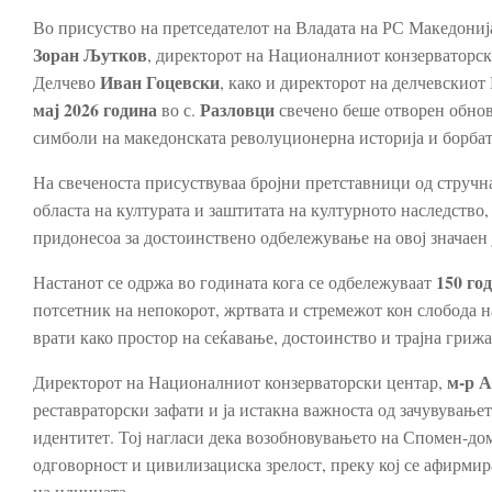
Во присуство на претседателот на Владата на РС Македониј
Зоран Љутков
, директорот на Националниот конзерваторс
Иван Гоцевски
Делчево
, како и директорот на делчевскиот
мај 2026 година
Разловци
во с.
свечено беше отворен обно
симболи на македонската револуционерна историја и борбата
На свеченоста присуствуваа бројни претставници од стручн
областа на културата и заштитата на културното наследство, 
придонесоа за достоинствено одбележување на овој значаен 
150 го
Настанот се одржа во годината кога се одбележуваат
потсетник на непокорот, жртвата и стремежот кон слобода
врати како простор на сеќавање, достоинство и трајна грижа
м-р А
Директорот на Националниот конзерваторски центар,
реставраторски зафати и ја истакна важноста од зачувување
идентитет. Тој нагласи дека возобновувањето на Спомен-дом
одговорност и цивилизациска зрелост, преку кој се афирмир
на иднината.