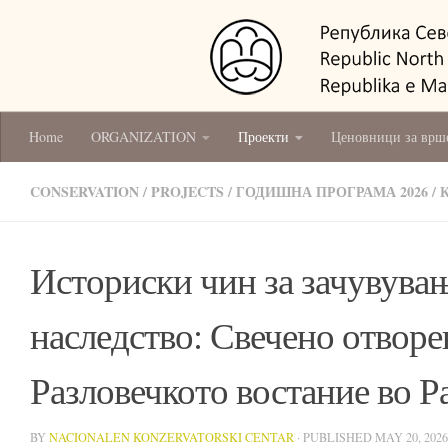
Home
ORGANIZATION
Проекти
Ценовници за врш
CONSERVATION
/
PROJECTS
/
ГОДИШНА ПРОГРАМА 2026
/
Историски чин за зачувува
наследство: Свечено отвор
Разловечкото востание во Р
BY
NACIONALEN KONZERVATORSKI CENTAR
· PUBLISHED
MAY 20, 2026