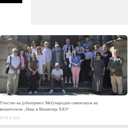
Учество на јубилејниот Меѓународен симпозиум на
византолози „Ниш и Византија XXV“
JUNE 8, 2026