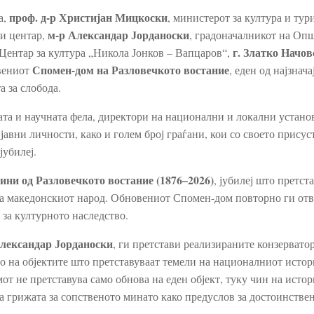
проф. д-р Христијан Мицкоски
а,
, министерот за култура и тур
м-р Александар Јорданоски
ки центар,
, градоначалникот на Оп
г. Златко Начов
 Центар за култура „Никола Јонков – Вапцаров“,
Спомен-дом на Разловечкото востание
вениот
, еден од најзнач
 за слобода.
ата и научната фела, директори на национални и локални устано
јавни личности, како и голем број граѓани, кои со своето присус
јубилеј.
дини од Разловечкото востание (1876–2026)
, јубилеј што претст
 на македонскиот народ. Обновениот Спомен-дом повторно ги от
 за културното наследство.
лександар Јорданоски
, ги претстави реализираните конзервато
то на објектите што претставуваат темели на националниот исто
от не претставува само обнова на еден објект, туку чин на исто
а грижата за сопственото минато како предуслов за достоинстве