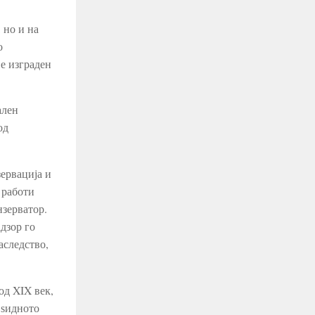
 но и на
о
 е изграден
ален
од
зервација и
 работи
нзерватор.
адзор го
аследство,
од XIX век,
 ѕидното