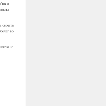
рѓов
и
алната
 својата
 белег во
носта се