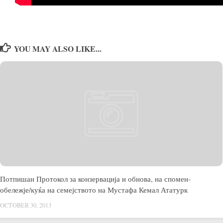
YOU MAY ALSO LIKE...
Потпишан Протокол за конзервација и обнова, на спомен-
обележје/куќа на семејството на Мустафа Кемал Ататурк
OCTOBER 30, 2013