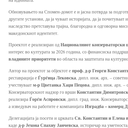
Обновувањето на Спомен-домот е и јасна потврда за подгот
другите установи, да ја чуваат историјата, да ја почитуваат
наследство претставува трајна, благородна и одговорна миси
македонскиот идентитет.
Националниот конзерваторски 
Проектот е реализиран од
интерес во културата за 2026 година, со финансиска поддр
владините приоритети
во областа на заштитата на културн
проф. д-р Георги Константи
Автор на проектот за објектот е
Ѓурѓица Лековска
реставрација е
, дипл. инж. арх. – совет
м-р Цветанка Хаџи Пецова
учествуваат
, дипл. инж. арх. –
Константин Димитровс
Конзерваторскиот надзор го врши
Ѓорѓи Аспровски
реализира
, дипл. град. инж. Конзерватор
Изградба – комерц
а изведувач на работите е компанијата
Св. Константин и Елена 
Делегацијата ја посети и црквата
д-р Јехона Спахиу Јанчевска
каде
, историчар на уметноста