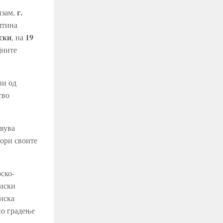
г.
изам,
штина
ски
19
, на
ајните
ви од
тво
авува
вори своите
рско-
риски
риска
но градење