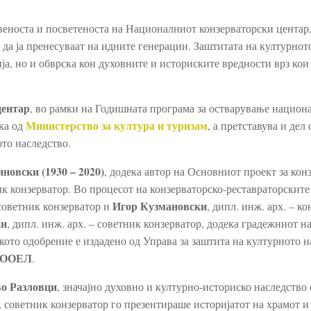
веноста и посветеноста на Националниот конзерваторски центар,
 и да ја пренесуваат на идните генерации. Заштитата на културнот
ја, но и обврска кон духовните и историските вредности врз кои
центар
, во рамки на Годишната програма за остварување национ
Министерство за култура и туризам
шка од
, а претставува и дел 
ото наследство.
новски (1930 – 2020)
, додека автор на Основниот проект за кон
ник конзерватор. Во процесот на конзерваторско-реставраторските
Игор Кузмановски
 советник конзерватор и
, дипл. инж. арх. – ко
ки
, дипл. инж. арх. – советник конзерватор, додека градежниот н
ското одобрение е издадено од Управа за заштита на културното н
 ДООЕЛ
.
во Разловци
, значајно духовно и културно-историско наследство 
, советник конзерватор го презентираше историјатот на храмот и