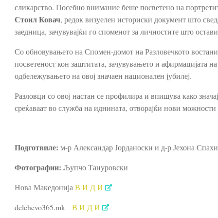
сликарство. Посебно внимание беше посветено на портрети
Стоил Ковач
, редок визуелен историски документ што свед
заедница, зачувувајќи го споменот за личностите што остав
Со обновувањето на Спомен-домот на Разловечкото востание
посветеност кон заштитата, зачувувањето и афирмацијата на
одбележувањето на овој значаен национален јубилеј.
Разловци со овој настан се профилира и впишува како значај
среќаваат во служба на иднината, отворајќи нови можности 
Подготвиле:
м-р Александар Јорданоски и д-р Јехона Спахи
Фотографии:
Љупчо Тануровски
Нова Македонија
В И Д И
delchevo365.mk
В И Д И