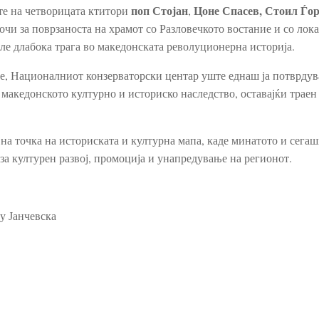
поп Стојан
Цоне Спасев, Стоил Ѓо
те на четворицата ктитори
,
очи за поврзаноста на храмот со Разловечкото востание и со лок
иле длабока трага во македонската револуционерна историја.
, Националниот конзерваторски центар уште еднаш ја потврдува
 македонското културно и историско наследство, оставајќи траен
на точка на историската и културна мапа, каде минатото и сегаш
за културен развој, промоција и унапредување на регионот.
у Јанчевска