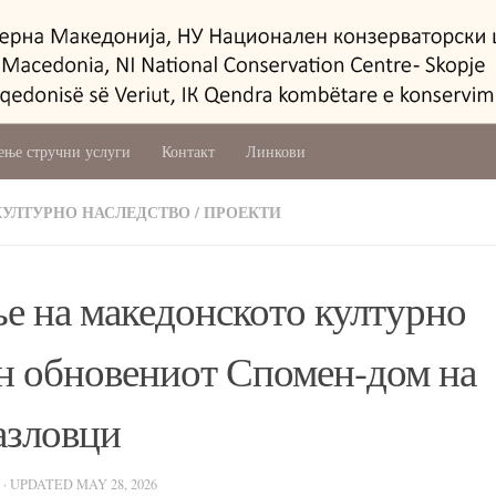
ење стручни услуги
Контакт
Линкови
КУЛТУРНО НАСЛЕДСТВО
/
ПРОЕКТИ
ње на македонското културно
ен обновениот Спомен-дом на
азловци
· UPDATED
MAY 28, 2026