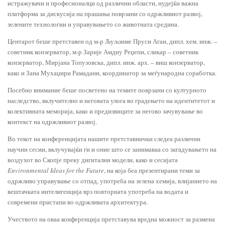
истражувачи и професионалци од различни области, нудејќи важна
платформа за дискусија на прашања поврзани со одржливиот развој,
зелените технологии и управувањето со животната средина.
Центарот беше претставен од м-р Љуљзиме Пруси Агаи, дипл. хем. инж. –
советник конзерватор, м-р Зарије Амдиу Реџепи, сликар – советник
конзерватор, Мирјана Топузовска, дипл. инж. арх. – виш конзерватор,
како и Зана Мухаџири Рамадани, координатор за меѓународна соработка.
Посебно внимание беше посветено на темите поврзани со културното
наследство, вклучително и неговата улога во градењето на идентитетот и
колективната меморија, како и предизвиците за негово зачувување во
контекст на одржливиот развој.
Во текот на конференцијата нашите претставнички следеа различни
научни сесии, вклучувајќи ги и оние што се занимаваа со загадувањето на
воздухот во Скопје преку дигитални модели, како и сесијата
Environmental
Ideas
for
the
Future
, на која беа презентирани теми за
одржливо управување со отпад, употреба на зелена хемија, влијанието на
вештачката интелигенција врз повторната употреба на водата и
современи пристапи во одржливата архитектура.
Учеството на оваа конференција претставува вредна можност за размена