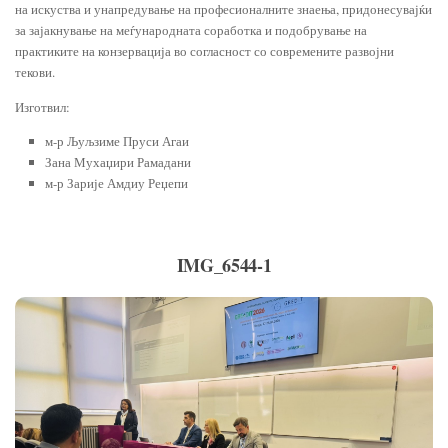
на искуства и унапредување на професионалните знаења, придонесувајќи
за зајакнување на меѓународната соработка и подобрување на
практиките на конзервација во согласност со современите развојни
текови.
Изготвил:
м-р Љуљзиме Пруси Агаи
Зана Мухаџири Рамадани
м-р Зарије Амдиу Реџепи
IMG_6544-1