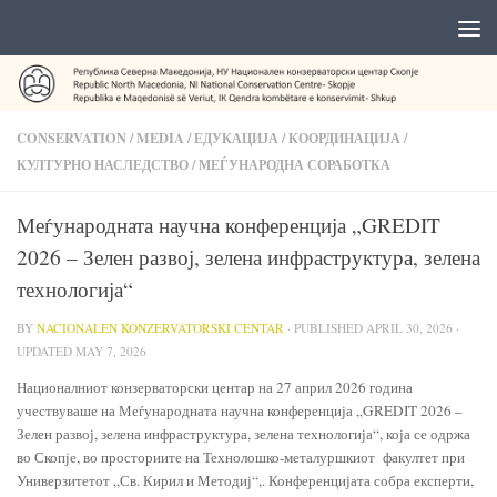
CONSERVATION
/
MEDIA
/
ЕДУКАЦИЈА
/
КООРДИНАЦИЈА
/
КУЛТУРНО НАСЛЕДСТВО
/
МЕЃУНАРОДНА СОРАБОТКА
Меѓународната научна конференција „GREDIT
2026 – Зелен развој, зелена инфраструктура, зелена
технологија“
BY
NACIONALEN KONZERVATORSKI CENTAR
· PUBLISHED
APRIL 30, 2026
·
UPDATED
MAY 7, 2026
Националниот конзерваторски центар на 27 април 2026 година
учествуваше на Меѓународната научна конференција „GREDIT 2026 –
Зелен развој, зелена инфраструктура, зелена технологија“, која се одржа
во Скопје, во просториите на Технолошко-металуршкиот факултет при
Универзитетот „Св. Кирил и Методиј“,. Конференцијата собра експерти,