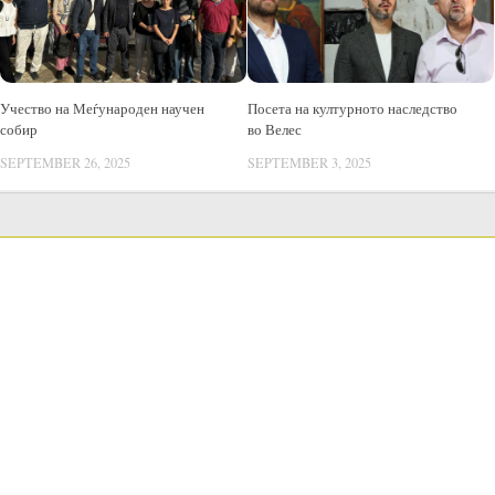
Учество на Меѓународен научен
Посета на културното наследство
собир
во Велес
SEPTEMBER 26, 2025
SEPTEMBER 3, 2025
LANGUAGE SWITCHER
Public acquisitions
Public Procurement Procedures