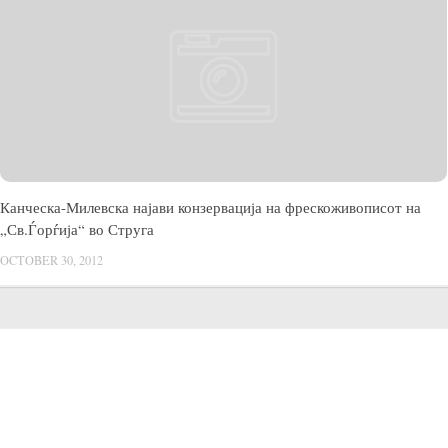
Канческа-Милевска најави конзервација на фрескоживописот на
„Св.Ѓорѓија“ во Струга
OCTOBER 30, 2012