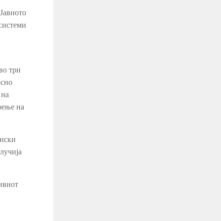
 Јавното
системи
во три
осно
 на
оење на
енски
лучија
ивиот