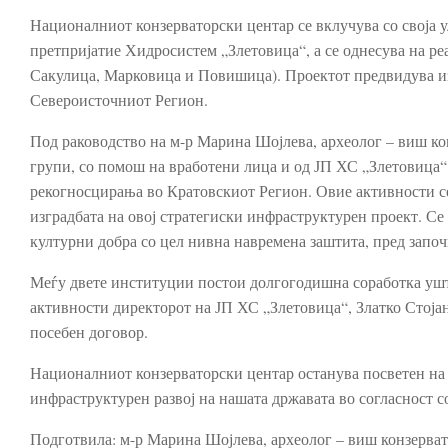
Националниот конзерваторски центар се вклучува со своја у
претпријатие Хидросистем „Злетовица“, а се однесува 
Сакулица, Марковица и Повишица). Проектот предвидува изг
Североисточниот Регион.
Под раководство на м-р Марина Шојлева, археолог – виш ко
групи, со помош на вработени лица и од ЈП ХС „Злетовица“
рекогносцирања во Кратовскиот Регион. Овие активности се
изградбата на овој стратегиски инфраструктурен проект. Се
културни добра со цел нивна навремена заштита, пред запо
Меѓу двете институции постои долгогодишна соработка ушт
активности директорот на ЈП ХС „Злетовица“, Златко Стоја
посебен договор.
Националниот конзерваторски центар останува посветен на 
инфраструктурен развој на нашата државата во согласност со
Подготвила: м-р Марина Шојлева, археолог – виш конзерва