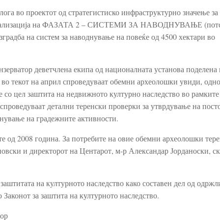
лога во проектот од стратегистиско инфраструктурно значење за
на реализација на ФАЗАТА 2 – СИСТЕМИ ЗА НАВОДНУВАЊЕ (пот
радба на систем за наводнување на повеќе од 4500 хектари во
нзерватор деветчлена екипа од националната установа поделена 
 во текот на април спроведуваат обемни археолошки увиди, одн
 со цел заштита на недвижното културно наследство во рамките
 спроведуваат детални теренски проверки за утврдување на пост
чнување на градежните активности.
е од 2008 година. За потребите на овие обемни археолошки тер
новски и директорот на Центарот, м-р Александар Јорданоски, ск
заштитата на културното наследство како составен дел од одржл
 Законот за заштита на културното наследство.
тор