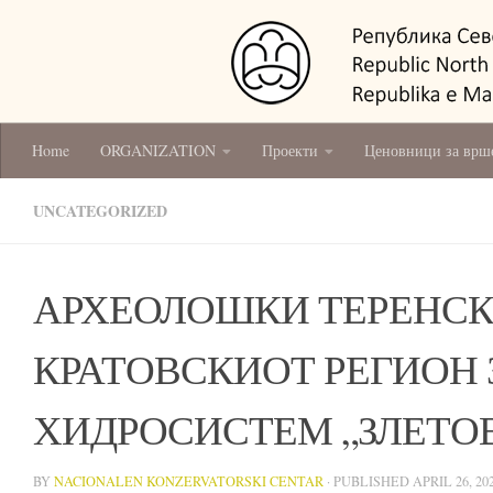
Home
ORGANIZATION
Проекти
Ценовници за врш
UNCATEGORIZED
АРХЕОЛОШКИ ТЕРЕНСК
КРАТОВСКИОТ РЕГИОН 
ХИДРОСИСТЕМ „ЗЛЕТО
BY
NACIONALEN KONZERVATORSKI CENTAR
· PUBLISHED
APRIL 26, 20