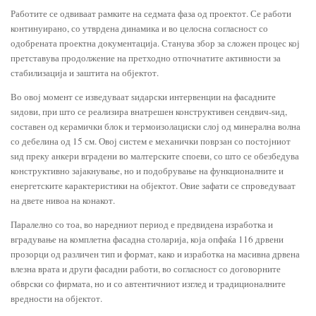
Работите се одвиваат рамките на седмата фаза од проектот. Се работи
континуирано, со утврдена динамика и во целосна согласност со
одобрената проектна документација. Станува збор за сложен процес кој
претставува продолжение на претходно отпочнатите активности за
стабилизација и заштита на објектот.
Во овој момент се изведуваат ѕидарски интервенции на фасадните
ѕидови, при што се реализира внатрешен конструктивен сендвич-ѕид,
составен од керамички блок и термоизолациски слој од минерална волна
со дебелина од 15 см. Овој систем е механички поврзан со постојниот
ѕид преку анкери вградени во малтерските споеви, со што се обезбедува
конструктивно зајакнување, но и подобрување на функционалните и
енергетските карактеристики на објектот. Овие зафати се спроведуваат
на двете нивоа на конакот.
Паралелно со тоа, во наредниот период е предвидена изработка и
вградување на комплетна фасадна столарија, која опфаќа 116 дрвени
прозорци од различен тип и формат, како и изработка на масивна дрвена
влезна врата и други фасадни работи, во согласност со договорните
обврски со фирмата, но и со автентичниот изглед и традиционалните
вредности на објектот.