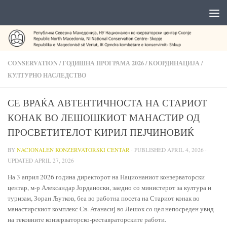
CONSERVATION
/
ГОДИШНА ПРОГРАМА 2026
/
КООРДИНАЦИЈА
/
КУЛТУРНО НАСЛЕДСТВО
СЕ ВРАЌА АВТЕНТИЧНОСТА НА СТАРИОТ
КОНАК ВО ЛЕШОШКИОТ МАНАСТИР ОД
ПРОСВЕТИТЕЛОТ КИРИЛ ПЕЈЧИНОВИЌ
BY
NACIONALEN KONZERVATORSKI CENTAR
· PUBLISHED
APRIL 4, 2026
·
UPDATED
APRIL 27, 2026
На 3 април 2026 година директорот на Национаниот конзерваторски
центар, м-р Александар Јорданоски, заедно со министерот за култура и
туризам, Зоран Љутков, беа во работна посета на Стариот конак во
манастирскиот комплекс Св. Атанасиј во Лешок со цел непосреден увид
на тековните конзерваторско-реставраторските работи.