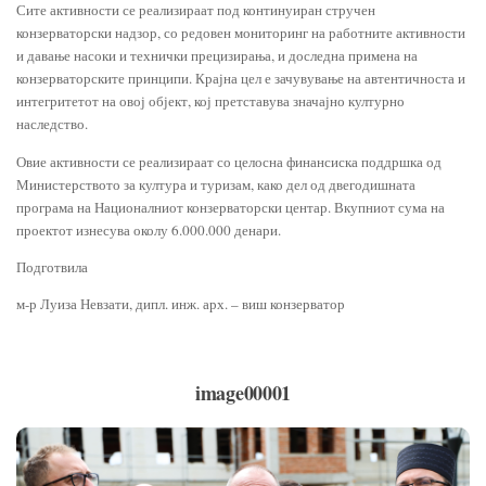
Сите активности се реализираат под континуиран стручен
конзерваторски надзор, со редовен мониторинг на работните активности
и давање насоки и технички прецизирања, и доследна примена на
конзерваторските принципи. Крајна цел е зачувување на автентичноста и
интегритетот на овој објект, кој претставува значајно културно
наследство.
Овие активности се реализираат со целосна финансиска поддршка од
Министерството за култура и туризам, како дел од двегодишната
програма на Националниот конзерваторски центар. Вкупниот сума на
проектот изнесува околу 6.000.000 денари.
Подготвила
м-р Луиза Невзати, дипл. инж. арх. – виш конзерватор
image00001