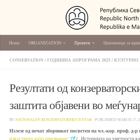
Home
ORGANIZATION
Проекти
Ценовници за врш
CONSERVATION
/
ГОДИШНА АПРОГРАМА 2025
/
КУЛТУРНО
Резултати од конзерваторс
заштита објавени во меѓун
BY
NACIONALEN KONZERVATORSKI CENTAR
· PUBLISHED
MARCH 17, 2
Излезе од печат зборникот посветен на чл.-кор. проф. д-
изкуството като призвание“
/ „Историјата на уметноста к