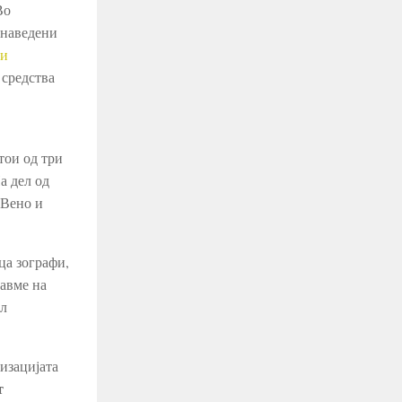
Во
 наведени
 и
 средства
тои од три
а дел од
 Вено и
ца зографи,
равме на
ил
изацијата
т