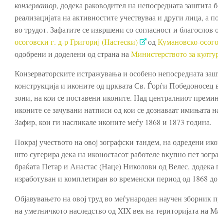
конзерватор
, додека раководител на непосредната заштита 
реализацијата на активностите учествуваа и други лица, а 
во трудот. Зафатите се извршени со согласност и благосло
осоговски г. д-р Григориј (Настески)
од
Кумановско-осого
одобрени и доделени од страна на
Министерството за култур
Конзерваторските истражувања и особено непосредната зашт
конструкција и иконите од црквата Св. Ѓорѓи Победоносец 
зони, на кои се поставени иконите. Над централниот преми
иконите се зачувани натписи од кои се дознаваат имињата н
Зафир, кои ги насликале иконите меѓу 1868 и 1873 година.
Покрај учеството на овој зографски тандем, на одредени ико
што сугерира дека на иконостасот работеле вкупно пет зог
браќата Петар и Анастас (Наце) Николови од Велес, додека 
изработуван и комплетиран во временски период од 1868 до
Објавувањето на овој труд во меѓународен научен зборник п
на уметничкото наследство од XIX век на територијата на М