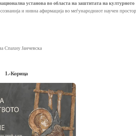
национална установа во областа на заштитата на културното
и сознанија и нивна афирмација во меѓународниот научен простор
на Спахиу Јанчевска
1.-Корица