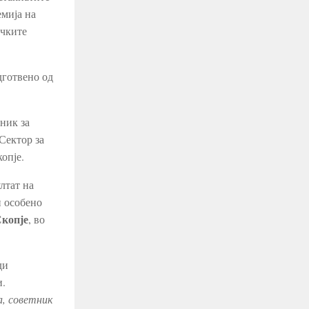
емија на
ичките
дготвено од
тник за
Сектор за
опје.
ултат на
и особено
Скопје
, во
ди
и.
, советник