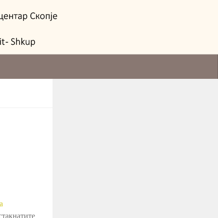
а
стакнатите