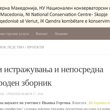
ење стручни услуги
Контакт
Линкови
 НАСЛЕДСТВО
/
ПРОЕКТИ
ки истражувања и непосредна
ароден зборник
026
· UPDATED
MARCH 17, 2026
р на науките по уметност Иванка Гергова.
Книгата
„Историята н
ако професија“ содржи научни трудови посветени на една од наји