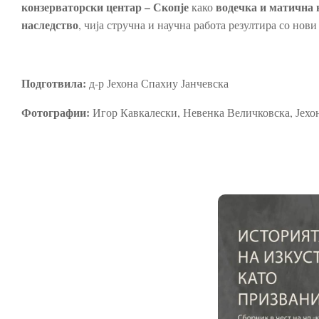
конзерваторски центар – Скопје
водечка и матична 
како
наследство
, чија стручна и научна работа резултира со нов
Подготвила:
д-р Јехона Спахиу Јанчевска
Фотографии:
Игор Кавкалески, Невенка Величковска, Јехо