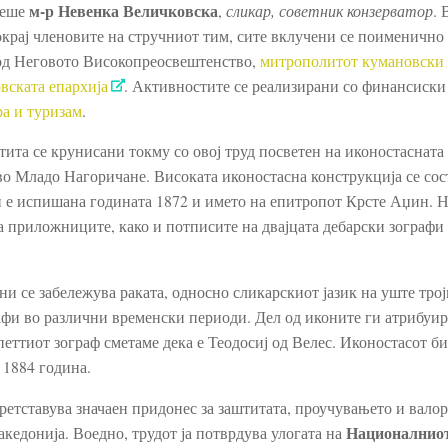
м-р Невенка Величковска
беше
,
сликар, советник конзерватор
. 
покрај членовите на стручниот тим, сите вклучени се поименично
в од Неговото Високопреосвештенство,
митрополитот кумановски
вската епархија
. Активностите се реализирани со финансиски
а и туризам
.
ита се крунисани токму со овој труд посветен на иконостасната
во Младо Нагоричане. Високата иконостасна конструкција се сос
н е испишана годината 1872 и името на епитропот Крсте Аџин. Н
а приложниците, како и потписите на двајцата дебарски зографи
ни се забележува раката, односно сликарскиот јазик на уште трој
рафи во различни временски периоди. Дел од иконите ги атрибуи
петтиот зограф сметаме дека е Теодосиј од Велес. Иконостасот б
 1884 година.
ретставува значаен придонес за заштитата, проучувањето и валор
Националнио
акедонија. Воедно, трудот ја потврдува улогата на