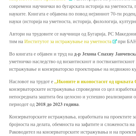
современи научнички во бугарската историја на уметноста, 
науките. Книгата е објавена по повод нејзиниот 70-ти род
науки (историја на уметноста, историја, филологија, културн
Автори на трудовите се научници од Бугарија, РС Македонија
тим на
Институтот за истражување на уметноста
при БАН
д-р Јехона Спахиу Јанчевск
Во книгата е објавен и труд на
уметничко наследство од византискиот и поствизантискиот п
истражување и конзерваторско проектирање на недвижно ку
„Иконите и иконостасот од црквата
Насловот на трудот е
конзерваторските истражувања спроведени со цел изработка 
непосредната заштита беа целосно и успешно реализирани 
2018 до 2023 година
периодот од
.
Конзерваторските истражувања, изработката на проектите за
бројноста на делата, обемноста на зафатите и сложеноста на
Раководител на конзерваторските истражувања и на проект