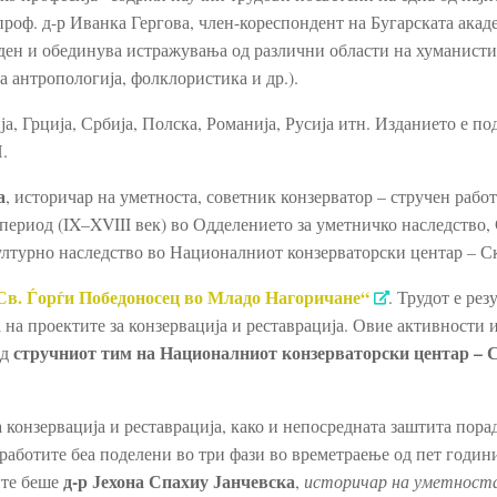
проф. д-р Иванка Гергова, член-кореспондент на Бугарската акад
енден и обединува истражувања од различни области на хуманист
а антропологија, фолклористика и др.).
, Грција, Србија, Полска, Романија, Русија итн. Изданието е по
.
а
, историчар на уметноста, советник конзерватор – стручен рабо
ериод (IX–XVIII век) во Одделението за уметничко наследство, 
лтурно наследство во Националниот конзерваторски центар – Ск
 Св. Ѓорѓи Победоносец во Младо Нагоричане“
. Трудот е рез
на проектите за конзервација и реставрација. Овие активности 
стручниот тим на Националниот конзерваторски центар – 
од
 конзервација и реставрација, како и непосредната заштита пора
 работите беа поделени во три фази во времетраење од пет годин
д-р Јехона Спахиу Јанчевска
ите беше
,
историчар на уметноста