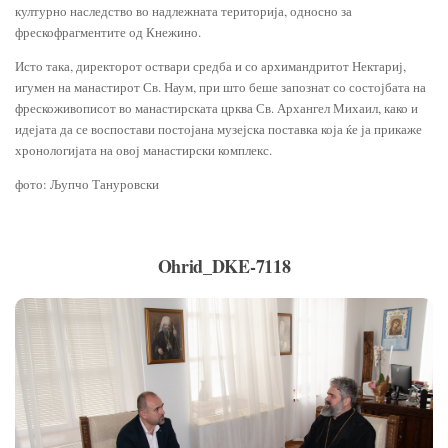
културно наследство во надлежната територија, односно за
фрескофрагментите од Кнежино.
Исто така, директорот оствари средба и со архимандритот Нектариј,
игумен на манастирот Св. Наум, при што беше запознат со состојбата на
фрескоживописот во манастирската црква Св. Архангел Михаил, како и
идејата да се воспостави постојана музејска поставка која ќе ја прикаже
хронологијата на овој манастирски комплекс.
фото: Љупчо Тануровски
Ohrid_DKE-7118