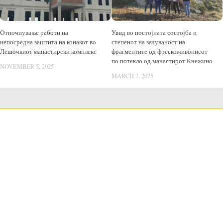
Oтпочнување работи на
Увид во постојната состојба и
непосредна заштита на конакот во
степенот на зачуваност на
Лешочкиот манастирски комплекс
фрагментите од фрескоживописот
по потекло од манастирот Кнежино
NOVEMBER 5, 2025
MARCH 7, 2025
LANGUAGE SWITCHER
Public acquisitions