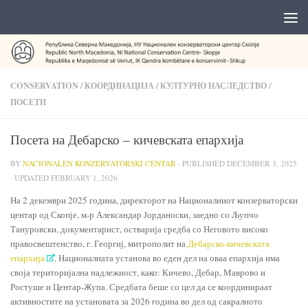
CONSERVATION
/
КООРДИНАЦИЈА
/
КУЛТУРНО НАСЛЕДСТВО
/
ПОСЕТИ
Посета на Дебарско – кичевската епархија
BY
NACIONALEN KONZERVATORSKI CENTAR
· PUBLISHED
DECEMBER 3, 2025
· UPDATED
FEBRUARY 1, 2026
На 2 декември 2025 година, директорот на Националниот конзерваторски
центар од Скопје, м-р Александар Јорданоски, заедно со Љупчо
Тануровски, документарист, остварија средба со Неговото високо
правосвештенство, г. Георгиј, митрополит на
Дебарско-кичевската
епархија
. Националната установа во еден дел на оваа епархија има
своја територијална надлежност, како: Кичево, Дебар, Маврово и
Ростуше и Центар-Жупа. Средбата беше со цел да се координираат
активностите на установата за 2026 година во дел од сакралното