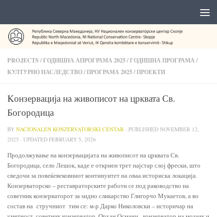
PROJECTS
/
ГОДИШНА АПРОГРАМА 2025
/
ГОДИШНА ПРОГРАМА
/
КУЛТУРНО НАСЛЕДСТВО
/
ПРОГРАМА 2025
/
ПРОЕКТИ
Kонзервација на живописот на црквата Св.
Богородица
BY
NACIONALEN KONZERVATORSKI CENTAR
· PUBLISHED
NOVEMBER 12,
2025
· UPDATED
FEBRUARY 5, 2026
Продолжување на конзервацијата на живописот на црквата Св.
Богородица, село Лешок, каде е откриен трет најстар слој фрески, што
сведочи за повеќевековниот континуитет на оваа историска локација.
Конзерваторско – реставраторските работи се под раководство на
советник конзерваторот за ѕидно сликарство Глигорчо Мукаетов, а во
состав на стручниот тим се: м-р Дарко Николовски – историчар на
уметност, советник конзерватор, Орхан Османи– конзерватор на мозаик и