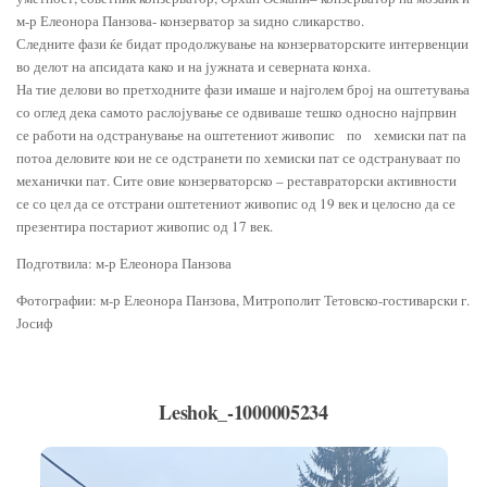
м-р Елеонора Панзова- конзерватор за ѕидно сликарство.
Следните фази ќе бидат продолжување на конзерваторските интервенции
во делот на апсидата како и на јужната и северната конха.
На тие делови во претходните фази имаше и најголем број на оштетувања
со оглед дека самото раслојување се одвиваше тешко односно најпрвин
се работи на одстранување на оштетениот живопис по хемиски пат па
потоа деловите кои не се одстранети по хемиски пат се одстрануваат по
механички пат. Сите овие конзерваторско – реставраторски активности
се со цел да се отстрани оштетениот живопис од 19 век и целосно да се
презентира постариот живопис од 17 век.
Подготвила: м-р Елеонора Панзова
Фотографии: м-р Елеонора Панзова, Митрополит Тетовско-гостиварски г.
Јосиф
Leshok_-1000005234