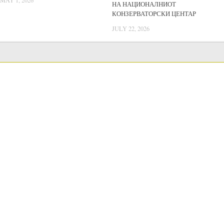
НА НАЦИОНАЛНИОТ
КОНЗЕРВАТОРСКИ ЦЕНТАР
JULY 22, 2026
LANGUAGE SWITCHER
Public acquisitions
Public Procurement Procedures
Годишен план за јавни набавки
Annual reports