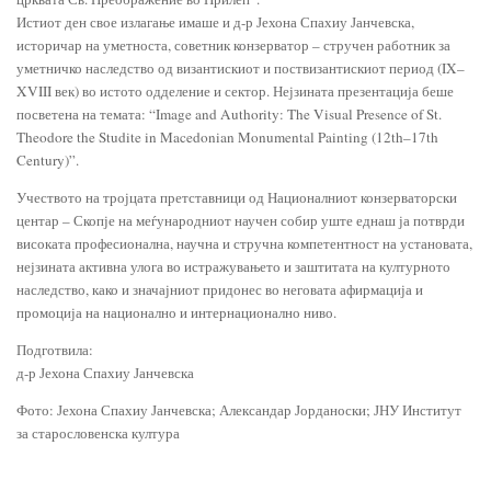
Истиот ден свое излагање имаше и д-р Јехона Спахиу Јанчевска,
историчар на уметноста, советник конзерватор – стручен работник за
уметничко наследство од византискиот и поствизантискиот период (IX–
XVIII век) во истото одделение и сектор. Нејзината презентација беше
посветена на темата: “Image and Authority: The Visual Presence of St.
Theodore the Studite in Macedonian Monumental Painting (12th–17th
Century)”.
Учеството на тројцата претставници од Националниот конзерваторски
центар – Скопје на меѓународниот научен собир уште еднаш ја потврди
високата професионална, научна и стручна компетентност на установата,
нејзината активна улога во истражувањето и заштитата на културното
наследство, како и значајниот придонес во неговата афирмација и
промоција на национално и интернационално ниво.
Подготвила:
д-р Јехона Спахиу Јанчевска
Фото: Јехона Спахиу Јанчевска; Александар Јорданоски; ЈНУ Институт
за старословенска култура