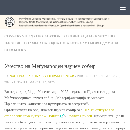
CONSERVATION
/
LEGISLATION
/
КООРДИНАЦИЈА
/
КУЛТУРНО
НАСЛЕДСТВО
/
МЕЃУНАРОДНА СОРАБОТКА
/
МЕМОРАНДУМИ ЗА
СОРАБОТКА
Учество на Меѓународен научен собир
BY
NACIONALEN KONZERVATORSKI CENTAR
· PUBLISHED
SEPTEMBER 26,
2025
· UPDATED
MARCH 17, 2026
Во период од 24 до 26 септември 2025 година, во Прилеп се одржа
Меѓународниот научен собир „Материјализација на мислата:
Идеолошките концепти во културното наследство“.
Организатори на овој значаен научен собир беа
ЈНУ Институтот за
старословенска култура – Прилеп
и
Градот Прилеп
. Примарната цел на
настанот беше да се истакнат суштинските вредности на материјалното и
нематеријалното културно наследство, втемелени во културната историја