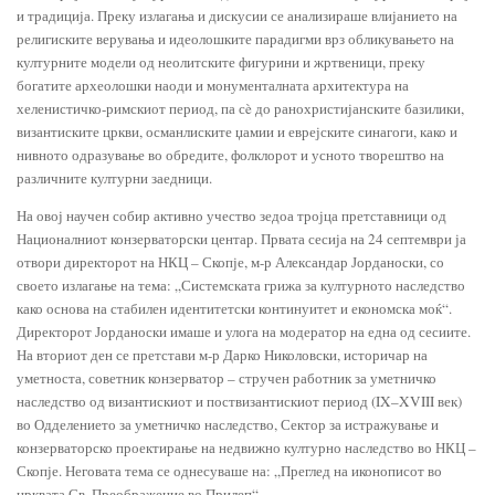
и традиција. Преку излагања и дискусии се анализираше влијанието на
религиските верувања и идеолошките парадигми врз обликувањето на
културните модели од неолитските фигурини и жртвеници, преку
богатите археолошки наоди и монументалната архитектура на
хеленистичко-римскиот период, па сè до ранохристијанските базилики,
византиските цркви, османлиските џамии и еврејските синагоги, како и
нивното одразување во обредите, фолклорот и усното творештво на
различните културни заедници.
На овој научен собир активно учество зедоа тројца претставници од
Националниот конзерваторски центар. Првата сесија на 24 септември ја
отвори директорот на НКЦ – Скопје, м-р Александар Јорданоски, со
своето излагање на тема: „Системската грижа за културното наследство
како основа на стабилен идентитетски континуитет и економска моќ“.
Директорот Јорданоски имаше и улога на модератор на една од сесиите.
На вториот ден се претстави м-р Дарко Николовски, историчар на
уметноста, советник конзерватор – стручен работник за уметничко
наследство од византискиот и поствизантискиот период (IX–XVIII век)
во Одделението за уметничко наследство, Сектор за истражување и
конзерваторско проектирање на недвижно културно наследство во НКЦ –
Скопје. Неговата тема се однесуваше на: „Преглед на иконописот во
црквата Св. Преображение во Прилеп“.