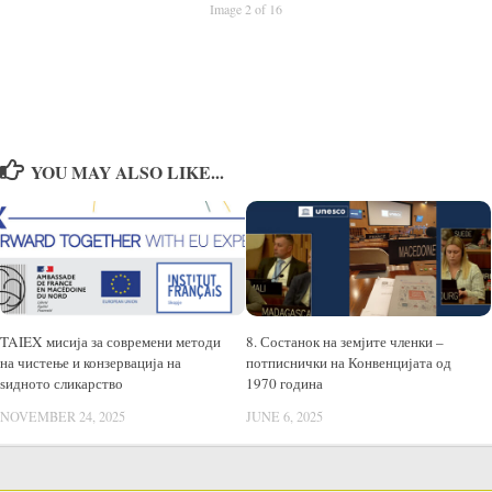
Image 2 of 16
YOU MAY ALSO LIKE...
TAIEX мисија за современи методи
8. Состанок на земјите членки –
на чистење и конзервација на
потписнички на Конвенцијата од
ѕидното сликарство
1970 година
NOVEMBER 24, 2025
JUNE 6, 2025