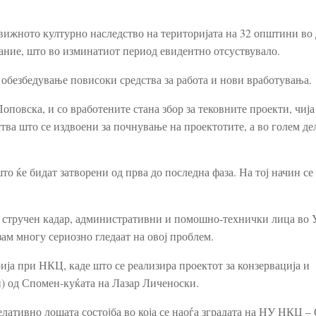
вижното културно наследство на територијата на 32 општини во
мание, што во изминатиот период евидентно отсуствувало.
обезбедување повисоки средства за работа и нови вработувања.
оповска, и со вработените стана збор за тековните проекти, чија
тва што се издвоени за почнување на проектотите, а во голем де
о ќе бидат затворени од прва до последна фаза. На тој начин се
а стручен кадар, административни и помошно-технички лица во У
зам многу сериозно гледаат на овој проблем.
ја при НКЦ, каде што се реализира проектот за конзервација и
и) од Спомен-куќата на Лазар Личеноски.
лативно лошата состојба во која се наоѓа зградата на НУ НКЦ – С