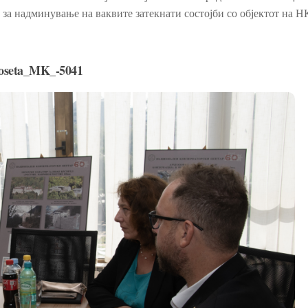
а за надминување на ваквите затекнати состојби со објектот на Н
oseta_MK_-5041