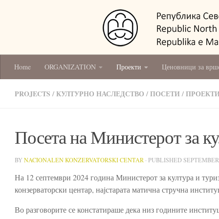
Home
ORGANIZATION
Проекти
Ценовници за врш
PROJECTS
/
КУЛТУРНО НАСЛЕДСТВО
/
ПОСЕТИ
/
ПРОЕКТ
Посета на Министерот за к
BY
NACIONALEN KONZERVATORSKI CENTAR
· PUBLISHED
SEPTEMBER 1
На 12 септември 2024 година Министерот за култура и тур
конзерваторски центар, најстарата матична стручна институц
Во разговорите се констатираше дека низ годините институц