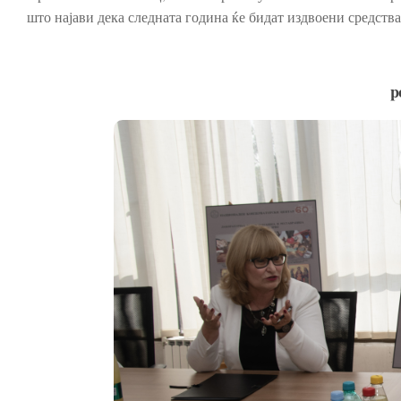
што најави дека следната година ќе бидат издвоени средств
p