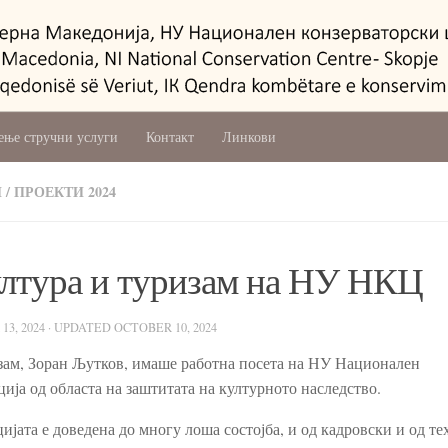
ење стручни услуги
Контакт
Линкови
И
/
ПРОЕКТИ 2024
ултура и туризам на НУ НКЦ
3, 2024
· UPDATED
OCTOBER 10, 2024
изам, Зоран Љутков, имаше работна посета на НУ Национален
ија од областа на заштитата на културното наследство.
ијата е доведена до многу лоша состојба, и од кадровски и од т