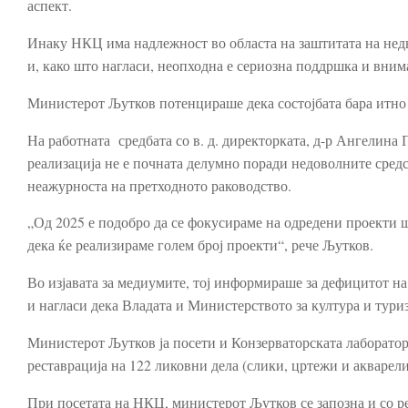
аспект.
Инаку НКЦ има надлежност во областа на заштитата на нед
и, како што нагласи, неопходна е сериозна поддршка и вни
Министерот Љутков потенцираше дека состојбата бара итно 
На работната средбата со в. д. директорката, д-р Ангелина П
реализација не е почната делумно поради недоволните средс
неажурноста на претходното раководство.
„Од 2025 е подобро да се фокусираме на одредени проекти шт
дека ќе реализираме голем број проекти“, рече Љутков.
Во изјавата за медиумите, тој информираше за дефицитот н
и нагласи дека Владата и Министерството за култура и тури
Министерот Љутков ја посети и Конзерваторската лаборатори
реставрација на 122 ликовни дела (слики, цртежи и акварел
При посетата на НКЦ, министерот Љутков се запозна и со ре