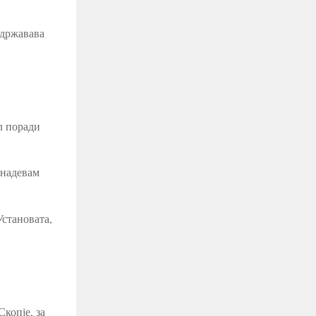
 државава
л поради
 надевам
становата,
копје, за