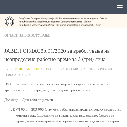
ОГЛАСИ ЗА ВРАБОТУВАЊЕ
ЈАВЕН ОГЛАСбр.01/2020 за вработување на
неопределено работно време за 3 (три) лица
BY
LJUPCHO TANUROVSKI
· PUBLISHED
DECEMBER 21, 2020
· UPDATED
FEBRUARY 3, 2021
НУ Национален конзерваторски центар – Скопје објавува оглас за
вработување на 3 (три) лица на следните работни места:
Две лица – Даватели на услуги
КУЛ 03 04 Д03 003 Стручен работник за архитектонско наследство
– конзерватор, Одделение за градителско наследство, Сектор за
истражување и конзерваторско проектирање на недвижно култрно
наследство………………………………………..1 извршител