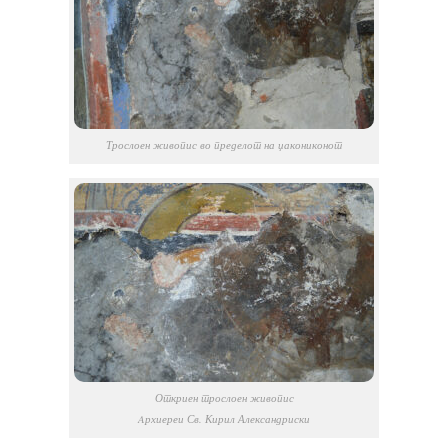
Трослоен живопис во пределот на џакониконот
Откриен трослоен живопис
Aрхиереи Св. Кирил Александриски