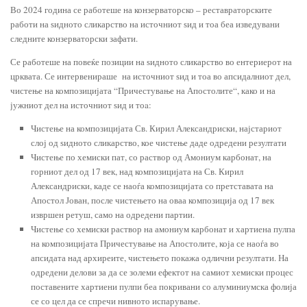
Во 2024 година се работеше на конзерваторско – реставраторските
работи на ѕидното сликарство на источниот ѕид и тоа беа изведувани
следните конзерваторски зафати.
Се работеше на повеќе позиции на ѕидното сликарство во ентериерот на
црквата. Се интервенираше на источниот ѕид и тоа во апсидалниот дел,
чистење на композицијата “Причестување на Апостолите“, како и на
јужниот дел на источниот ѕид и тоa:
Чистење на композицијата Св. Кирил Александриски, најстариот
слој од ѕидното сликарство, кое чистење даде одредени резултати
Чистење по хемиски пат, со раствор од Амониум карбонат, на
горниот дел од 17 век, над композицијата на Св. Кирил
Александриски, каде се наоѓа композицијата со претставата на
Апостол Јован, после чистењето на оваа композиција од 17 век
извршен ретуш, само на одредени партии.
Чистење со хемиски раствор на амониум карбонат и хартиена пулпа
на композицијата Причестување на Апостолите, која се наоѓа во
апсидата над архиреите, чистењето покажа одлични резултати. На
одредени делови за да се золеми ефектот на самиот хемиски процес
поставените хартиени пулпи беа покривани со алуминиумска фолија
се со цел да се спречи нивното испарување.