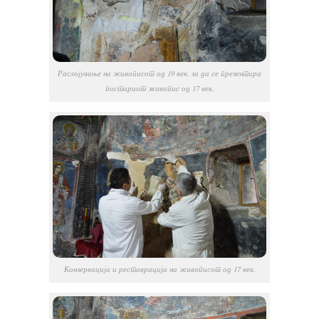
Раслојување на живописот од 19 век. за да се презентира
постариот живопис од 17 век.
Конзервација и реставрација на живописот од 17 век.