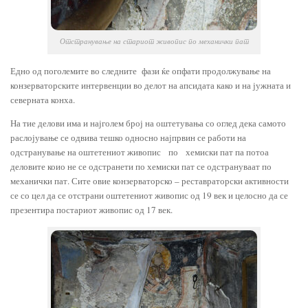
Отстранување на стариот живопис по механички пат
Едно од поголемите во следните фази ќе опфати продолжување на
конзерваторските интервенции во делот на апсидата како и на јужната и
северната конха.
На тие делови има и најголем број на оштетувања со оглед дека самото
раслојување се одвива тешко односно најпрвин се работи на
одстранување на оштетениот живопис по хемиски пат па потоа
деловите коио не се одстранети по хемиски пат се одстрануваат по
механички пат. Сите овие конзерваторско – реставраторски активности
се со цел да се отстрани оштетениот живопис од 19 век и целосно да се
презентира постариот живопис од 17 век.