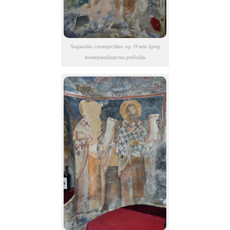
Ѕидното сликарство од 19 век пред
конзерваторски работи