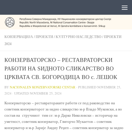
КОНЗЕРВАЦИЈА
/
ПРОЕКТИ
/
КУЛТУРНО НАСЛЕДСТВО
/
ПРОЕКТИ
2024
КОНЗЕРВАТОРСКО – РЕСТАВРАТОРСКИ
РАБОТИ НА ЅИДНОТО СЛИКАРСТВО ВО
ЦРКВАТА СВ. БОГОРОДИЦА ВО с. ЛЕШОК
BY
NACIONALEN KONZERVATORSKI CENTAR
· PUBLISHED
NOVEMBER 25,
2024
· UPDATED
NOVEMBER 25, 2024
Конзерваторско – реставратораките работи се под раководство на
советник конзерваторот за ѕидно сликарство м-р Владо Муковски, а во
состав на стручниот тим се: м-р Дарко Николовски – историчар на
уметност, советник конзерватор, Глигорчо Мукаетов – советник
конзерватор и м-р Зарије Амдиу Реџеп – советник конзерватор за ѕидно