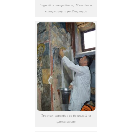
Ѕидното сликарство од 17 век после
конзервација и реставрација
Трослоен живопис во пределот на
џакониконот