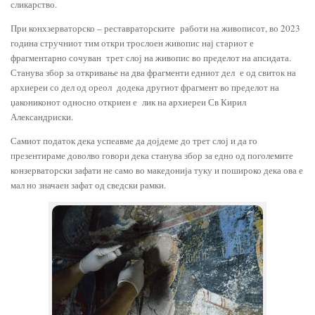
сликарство.
При конхзерваторско – реставраторските работи на живописот, во 2023
година стручниот тим откри трослоен живопис нај стариот е
фрагментарно сочуван трет слој на живопис во пределот на апсидата.
Станува збор за откривање на два фрагменти едниот дел е од свиток на
архиереи со дел од ореол додека другиот фрагмент во пределот на
џакониконот односно откриен е лик на архиереи Св Кирил
Александриски.
Самиот податок дека успеавме да дојдеме до трет слој и да го
презентираме доволво говори дека станува збор за едно од поголемите
конзерваторски зафати не само во македонија туку и пошироко дека ова е
мал но значаен зафат од сведски рамки.