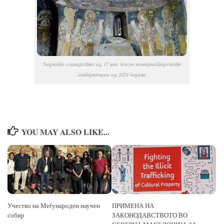
Ѕидното сликарство од 17 век, после конзерваторските
интервенции од 2024 година
YOU MAY ALSO LIKE...
Учество на Меѓународен научен
ПРИМЕНА НА
собир
ЗАКОНОДАВСТВОТО ВО