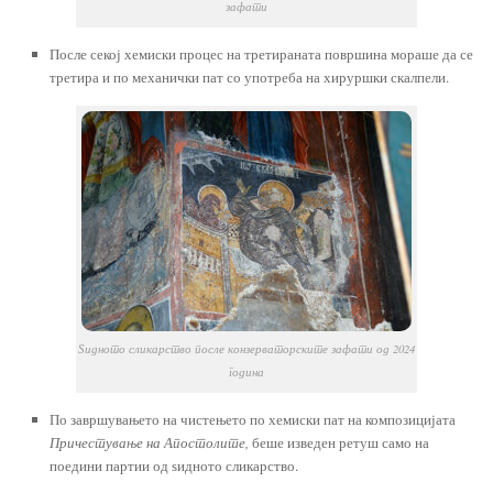
зафати
После секој хемиски процес на третираната површина мораше да се
третира и по механички пат со употреба на хируршки скалпели.
Ѕидното сликарство после конзерваторските зафати од 2024
година
По завршувањето на чистењето по хемиски пат на композицијата
Причестување на Апостолите,
беше изведен ретуш само на
поедини партии од ѕидното сликарство.