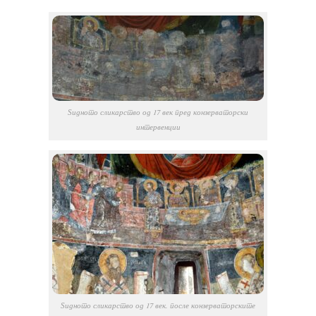
Ѕидното сликарство од 17 век пред конзерваторски
интервенции
Ѕидното сликарство од 17 век. после конзерваторските