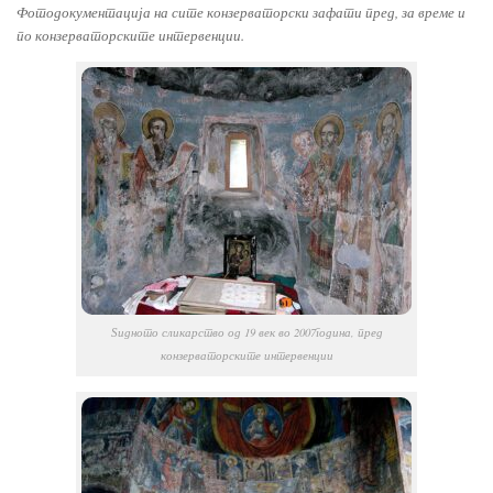
Фотодокументација на сите конзерваторски зафати пред, за време и
по конзерваторските интервенции.
Ѕидното сликарство од 19 век во 2007година, пред
конзерваторските интервенции