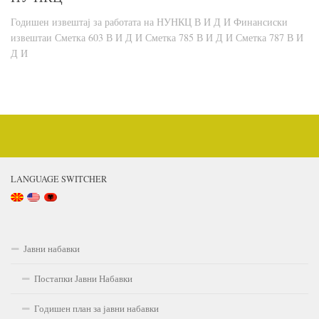
Годишен извештај за работата на НУНКЦ В И Д И Финансиски
извештаи Сметка 603 В И Д И Сметка 785 В И Д И Сметка 787 В И
Д И
LANGUAGE SWITCHER
Јавни набавки
Постапки Јавни Набавки
Годишен план за јавни набавки